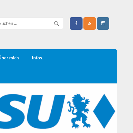
Über mich
Infos…