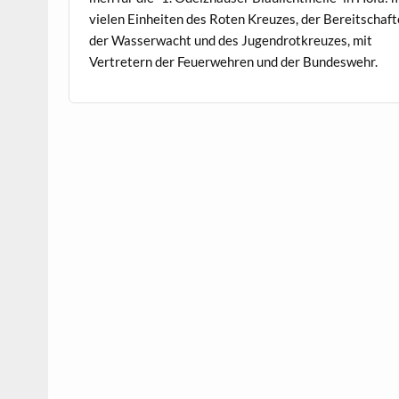
vie­len Ein­heit­en des Roten Kreuzes, der Bere­itschaft
der Wasserwacht und des Jugen­drotkreuzes, mit
Vertretern der Feuer­wehren und der Bundeswehr.