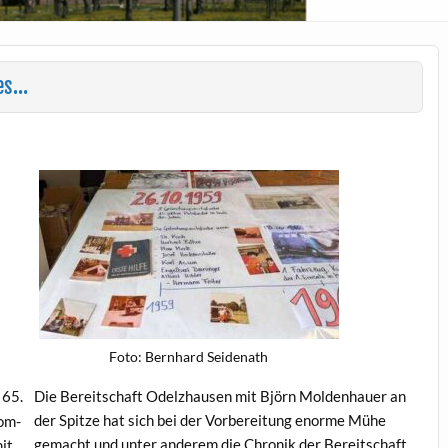
des…
Foto: Bern­hard Seidenath
 65.
Die Bere­itschaft Odelzhausen mit Björn Mold­en­hauer an
der Spitze hat sich bei der Vor­bere­itung enorme Mühe
nom­
gemacht und unter anderem die Chronik der Bere­itschaft
mit