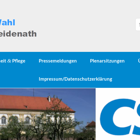
heit
&
Pflege
Pressemeldungen
Plenarsitzungen
Impressum/Datenschutzerklärung