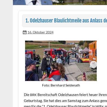
1. Odelzhauser Blaulichtmeile aus Anlass 
16. Oktober 2024
Foto: Bern­hard Seidenath
Die
Bere­itschaft Odelzhausen feiert heuer ihren
BRK
Geburt­stag. Sie hat dies am Sam­stag zum Anlass ge
men für die “1. Odelzhauser Blaulicht­meile” in Höfa: 