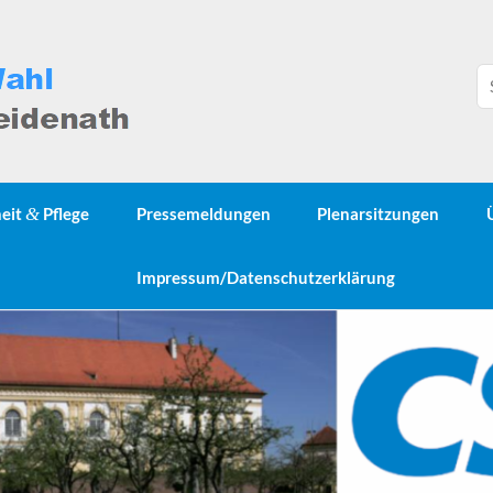
heit
&
Pflege
Pressemeldungen
Plenarsitzungen
Impressum/Datenschutzerklärung