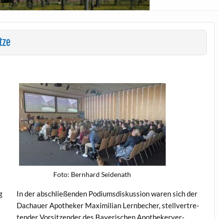
tze
Foto: Bern­hard Seidenath
g
In der abschließen­den Podi­ums­diskus­sion waren sich der
Dachauer Apothek­er Max­i­m­il­ian Lern­bech­er, stel­lvertre­
tender Vor­sitzen­der des Bay­erischen Apothek­erver­