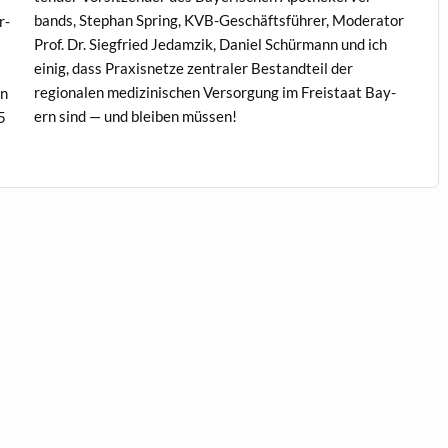
bands, Stephan Spring, KVB-Geschäfts­führer, Mod­er­a­tor
r­
Prof. Dr. Siegfried Jedamzik, Daniel Schür­mann und ich
n
einig, dass Prax­is­net­ze zen­traler Bestandteil der
regionalen medi­zinis­chen Ver­sorgung im Freis­taat Bay­
en
ern sind — und bleiben müssen!
5