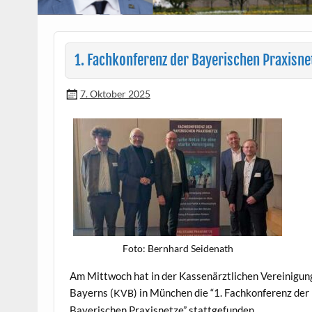
1. Fachkonferenz der Bayerischen Praxisne
7. Oktober 2025
Foto: Bern­hard Seidenath
Am Mittwoch hat in der Kassenärztlichen Vere­ini­gun
Bay­erns (
) in München die “1. Fachkon­ferenz der
KVB
Bay­erischen Prax­is­net­ze” stattgefunden.