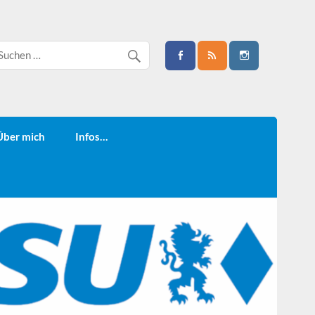
Über mich
Infos…