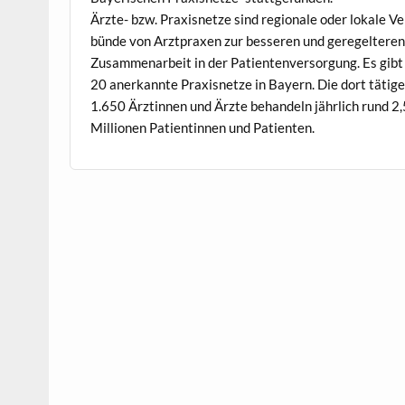
Ärzte- bzw. Prax­is­net­ze sind regionale oder lokale Ve
bünde von Arzt­prax­en zur besseren und geregel­tere
Zusam­me­nar­beit in der Patien­ten­ver­sorgung. Es gibt
20 anerkan­nte Prax­is­net­ze in Bay­ern. Die dort täti­g
1.650 Ärztin­nen und Ärzte behan­deln jährlich rund 2,
Mil­lio­nen Pati­entin­nen und Patienten.