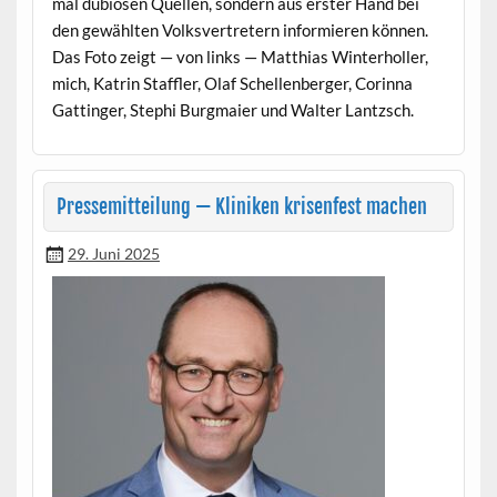
mal dubiosen Quellen, son­dern aus erster Hand bei
den gewählten Volksvertretern informieren kön­nen.
Das Foto zeigt — von links — Matthias Win­ter­holler,
mich, Katrin Staffler, Olaf Schel­len­berg­er, Corin­na
Gat­tinger, Stephi Burgmaier und Wal­ter Lantzsch.
Pressemitteilung — Kliniken krisenfest machen
29. Juni 2025