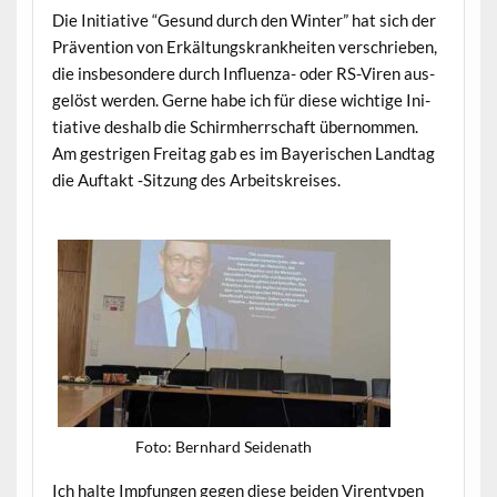
Die Ini­tia­tive “Gesund durch den Win­ter” hat sich der
Präven­tion von Erkäl­tungskrankheit­en ver­schrieben,
die ins­beson­dere durch Influen­za- oder RS-Viren aus­
gelöst wer­den. Gerne habe ich für diese wichtige Ini­
tia­tive deshalb die Schirmherrschaft über­nom­men.
Am gestri­gen Fre­itag gab es im Bay­erischen Land­tag
die Auf­takt ‑Sitzung des Arbeitskreises.
Foto: Bern­hard Seidenath
Ich halte Imp­fun­gen gegen diese bei­den Viren­typen