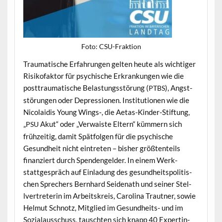
Foto: CSU-Frak­tion
Trau­ma­tis­che Erfahrun­gen gel­ten heute als wichtiger
Risiko­fak­tor für psy­chis­che Erkrankun­gen wie die
post­trau­ma­tis­che Belas­tungsstörung (
), Angst­
PTBS
störun­gen oder Depres­sio­nen. Insti­tu­tio­nen wie die
Nico­laidis Young Wings‑, die Aetas-Kinder-Stiftung,
„
Akut“ oder „Ver­waiste Eltern“ küm­mern sich
PSU
frühzeit­ig, damit Spät­fol­gen für die psy­chis­che
Gesund­heit nicht ein­treten – bish­er größ­ten­teils
finanziert durch Spenden­gelder. In einem Werk­
stattge­spräch auf Ein­ladung des gesund­heit­spoli­tis­
chen Sprech­ers Bern­hard Sei­de­nath und sein­er Stel­
lvertreterin im Arbeit­skreis, Car­oli­na Traut­ner, sowie
Hel­mut Schnotz, Mit­glied im Gesund­heits- und im
Sozialauss­chuss, tauscht­en sich knapp 40 Exper­tin­