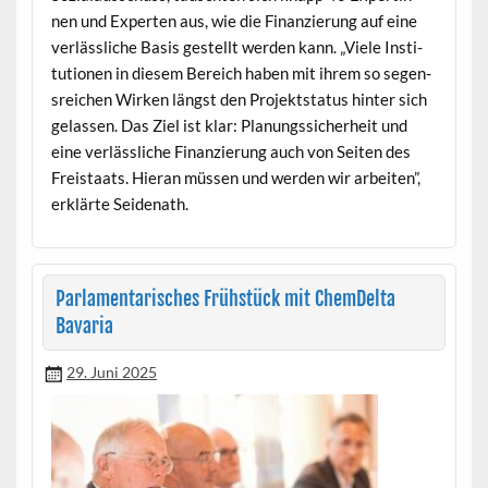
nen und Experten aus, wie die Finanzierung auf eine
ver­lässliche Basis gestellt wer­den kann. „Viele Insti­
tu­tio­nen in diesem Bere­ich haben mit ihrem so segen­
sre­ichen Wirken längst den Pro­jek­t­sta­tus hin­ter sich
gelassen. Das Ziel ist klar: Pla­nungssicher­heit und
eine ver­lässliche Finanzierung auch von Seit­en des
Freis­taats. Hier­an müssen und wer­den wir arbeit­en”,
erk­lärte Seidenath.
Parlamentarisches Frühstück mit ChemDelta
Bavaria
29. Juni 2025