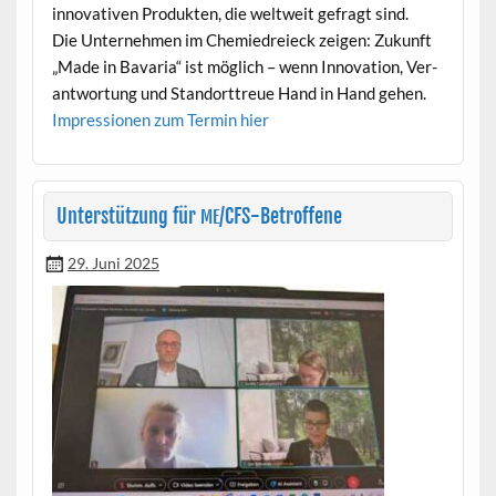
inno­v­a­tiv­en Pro­duk­ten, die weltweit gefragt sind.
Die Unternehmen im Chemiedreieck zeigen: Zukun­ft
„Made in Bavaria“ ist möglich – wenn Inno­va­tion, Ver­
ant­wor­tung und Stan­dort­treue Hand in Hand gehen.
Impres­sio­nen zum Ter­min hier
Unterstützung für
/CFS-Betroffene
ME
29. Juni 2025