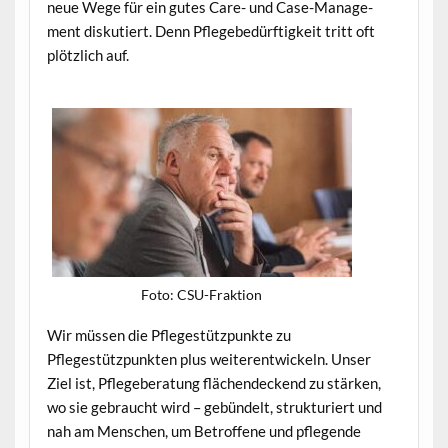
neue Wege für ein gutes Care- und Case-Man­age­
ment disku­tiert. Denn Pflegebedürftigkeit tritt oft
plöt­zlich auf.
Foto: CSU-Frak­tion
Wir müssen die Pflegestützpunk­te zu
Pflegestützpunk­ten plus weit­er­en­twick­eln. Unser
Ziel ist, Pflege­ber­atung flächen­deck­end zu stärken,
wo sie gebraucht wird – gebün­delt, struk­turi­ert und
nah am Men­schen, um Betrof­fene und pfle­gende