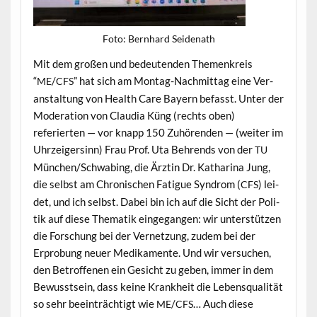
Foto: Bern­hard Seidenath
Mit dem großen und bedeu­ten­den The­menkreis
“
/
” hat sich am Mon­tag-Nach­mit­tag eine Ver­
ME
CFS
anstal­tung von Health Care Bay­ern befasst. Unter der
Mod­er­a­tion von Clau­dia Küng (rechts oben)
referierten — vor knapp 150 Zuhören­den — (weit­er im
Uhrzeigersinn) Frau Prof. Uta Behrends von der
TU
München/Schwabing, die Ärztin Dr. Katha­ri­na Jung,
die selb­st am Chro­nis­chen Fatigue Syn­drom (
) lei­
CFS
det, und ich selb­st. Dabei bin ich auf die Sicht der Poli­
tik auf diese The­matik einge­gan­gen: wir unter­stützen
die Forschung bei der Ver­net­zung, zudem bei der
Erprobung neuer Medika­mente. Und wir ver­suchen,
den Betrof­fe­nen ein Gesicht zu geben, immer in dem
Bewusst­sein, dass keine Krankheit die Leben­squal­ität
so sehr beein­trächtigt wie
/
… Auch diese
ME
CFS