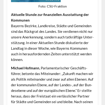
Foto: CSU-Frak­tion
Aktuelle Stunde zur finanziellen Ausstat­tung der
Kommunen
Bay­erns Bezirke, Land­kreise, Städte und Gemein­den
sind das Rück­grat des Lan­des. Sie ver­di­enen nicht nur
unsere Anerken­nung, son­dern auch tatkräftige Unter­
stützung. In ein­er Aktuellen Stunde disku­tierte der
Land­tag in dieser Woche, wie Bay­erns Kom­munen
auch in her­aus­fordern­den Zeit­en unter­stützt wer­den
können.
Michael Hof­mann
, Par­la­men­tarisch­er Geschäfts­
führer, betonte das Miteinan­der: „Zukun­ft machen wir
als Poli­tik miteinan­der und zwar auf allen Ebe­nen: Auf
der kom­mu­nalen Ebene, auf der Landes‑, auf der Bun­
de­sebene und auf der europäis­chen Ebene.” Er stellte
her­aus, dass der Freis­taat ein ver­lässlich­er Part­ner
für Städte und Gemein­den sei und bleibe. Nach seinen