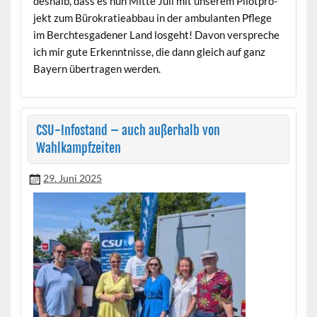
deshalb, dass es nun Mitte Juli mit unserem Pilot­pro­
jekt zum Bürokratieab­bau in der ambu­lanten Pflege
im Bercht­es­gaden­er Land los­ge­ht! Davon ver­spreche
ich mir gute Erken­nt­nisse, die dann gle­ich auf ganz
Bay­ern über­tra­gen werden.
CSU-Infostand – auch außerhalb von
Wahlkampfzeiten
29. Juni 2025