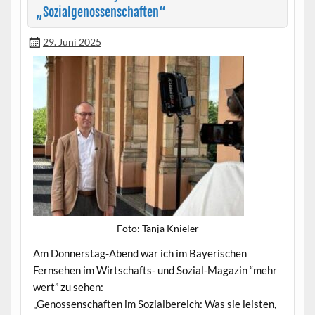
„Sozialgenossenschaften“
29. Juni 2025
Foto: Tan­ja Knieler
Am Don­ner­stag-Abend war ich im Bay­erischen
Fernse­hen im Wirtschafts- und Sozial-Mag­a­zin “mehr
wert” zu sehen:
„Genossen­schaften im Sozial­bere­ich: Was sie leis­ten,