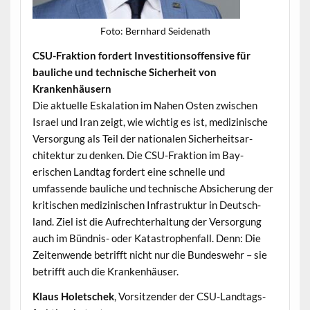
Foto: Bern­hard Seidenath
CSU-Frak­tion fordert Investi­tion­sof­fen­sive für
bauliche und tech­nis­che Sicher­heit von
Krankenhäusern
Die aktuelle Eskala­tion im Nahen Osten zwis­chen
Israel und Iran zeigt, wie wichtig es ist, medi­zinis­che
Ver­sorgung als Teil der nationalen Sicher­heit­sar­
chitek­tur zu denken. Die CSU-Frak­tion im Bay­
erischen Land­tag fordert eine schnelle und
umfassende bauliche und tech­nis­che Absicherung der
kri­tis­chen medi­zinis­chen Infra­struk­tur in Deutsch­
land. Ziel ist die Aufrechter­hal­tung der Ver­sorgung
auch im Bünd­nis- oder Katas­tro­phen­fall. Denn: Die
Zeit­en­wende bet­rifft nicht nur die Bun­deswehr – sie
bet­rifft auch die Krankenhäuser.
Klaus Holetschek
, Vor­sitzen­der der CSU-Land­tags­