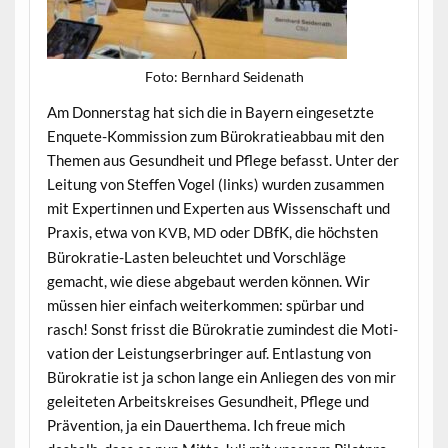
Foto: Bern­hard Seidenath
Am Don­ner­stag hat sich die in Bay­ern einge­set­zte
Enquete-Kom­mis­sion zum Bürokratieab­bau mit den
The­men aus Gesund­heit und Pflege befasst. Unter der
Leitung von Stef­fen Vogel (links) wur­den zusam­men
mit Exper­tin­nen und Experten aus Wis­senschaft und
Prax­is, etwa von
,
oder DBfK, die höch­sten
KVB
MD
Bürokratie-Las­ten beleuchtet und Vorschläge
gemacht, wie diese abge­baut wer­den kön­nen. Wir
müssen hier ein­fach weit­erkom­men: spür­bar und
rasch! Son­st frisst die Bürokratie zumin­d­est die Moti­
va­tion der Leis­tungser­bringer auf. Ent­las­tung von
Bürokratie ist ja schon lange ein Anliegen des von mir
geleit­eten Arbeit­skreis­es Gesund­heit, Pflege und
Präven­tion, ja ein Dauerthe­ma. Ich freue mich