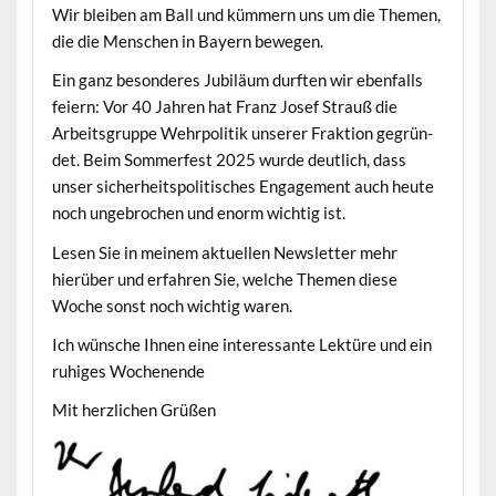
Wir bleiben am Ball und küm­mern uns um die The­men,
die die Men­schen in Bay­ern bewegen.
Ein ganz beson­deres Jubiläum durften wir eben­falls
feiern: Vor 40 Jahren hat Franz Josef Strauß die
Arbeits­gruppe Wehrpoli­tik unser­er Frak­tion gegrün­
det. Beim Som­mer­fest 2025 wurde deut­lich, dass
unser sicher­heit­spoli­tis­ches Engage­ment auch heute
noch unge­brochen und enorm wichtig ist.
Lesen Sie in meinem aktuellen Newslet­ter mehr
hierüber und erfahren Sie, welche The­men diese
Woche son­st noch wichtig waren.
Ich wün­sche Ihnen eine inter­es­sante Lek­türe und ein
ruhiges Wochenende
Mit her­zlichen Grüßen