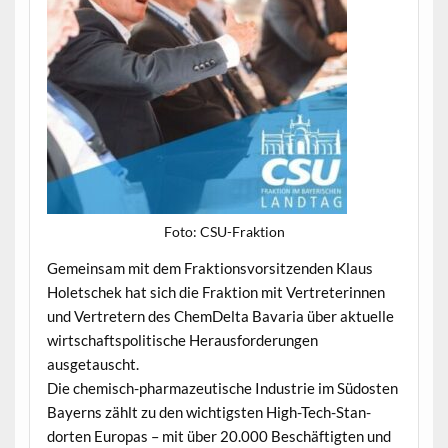
Foto: CSU-Frak­tion
Gemein­sam mit dem Frak­tionsvor­sitzen­den Klaus
Holetschek hat sich die Frak­tion mit Vertreterin­nen
und Vertretern des ChemDelta Bavaria über aktuelle
wirtschaft­spoli­tis­che Her­aus­forderun­gen
ausgetauscht.
Die chemisch-phar­mazeutis­che Indus­trie im Südosten
Bay­erns zählt zu den wichtig­sten High-Tech-Stan­
dorten Europas – mit über 20.000 Beschäftigten und