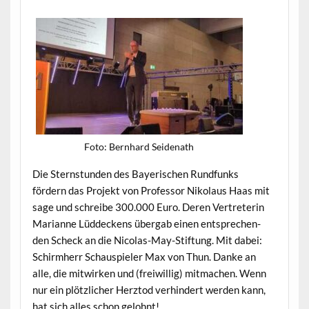
Foto: Bern­hard Seidenath
Die Stern­stun­den des Bay­erischen Rund­funks
fördern das Pro­jekt von Pro­fes­sor Niko­laus Haas mit
sage und schreibe 300.000 Euro. Deren Vertreterin
Mar­i­anne Lüd­deck­ens über­gab einen entsprechen­
den Scheck an die Nico­las-May-Stiftung. Mit dabei:
Schirmherr Schaus­piel­er Max von Thun. Danke an
alle, die mitwirken und (frei­willig) mit­machen. Wenn
nur ein plöt­zlich­er Herz­tod ver­hin­dert wer­den kann,
hat sich alles schon gelohnt!