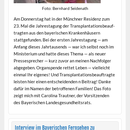
Foto: Bern­hard Seidenath
Am Don­ner­stag hat in der Münch­n­er Res­i­denz zum
23. Mal die Jahresta­gung der Trans­plan­ta­tions­beauf­
tragten aus den bay­erischen Kranken­häusern
stattge­fun­den. Bei der ersten Jahresta­gung — am
Anfang dieses Jahrtausends — war ich selb­st noch im
Min­is­teri­um und hat­te dieses The­ma — als neuer
Press­esprech­er — kurz zuvor an meinen Nach­fol­ger
abgegeben. Organspende ret­tet Leben — vielle­icht
ein­mal Ihr eigenes! Und Trans­plan­ta­tions­beauf­tragte
leis­ten hier einen entschei­den­den n Beitrag! Danke
dafür im Namen der betrof­fe­nen Fam­i­lien! Das Foto
zeigt mich mit Car­oli­na Traut­ner, der Vor­sitzen­den
des Bay­erischen Landesgesundheitsrats.
Interview im Bayerischen Fernsehen zu