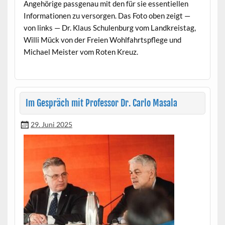
Ange­hörige pass­ge­nau mit den für sie essen­tiellen
Infor­ma­tio­nen zu ver­sor­gen. Das Foto oben zeigt —
von links — Dr. Klaus Schu­len­burg vom Land­kreistag,
Willi Mück von der Freien Wohlfahrt­spflege und
Michael Meis­ter vom Roten Kreuz.
Im Gespräch mit Professor Dr. Carlo Masala
29. Juni 2025