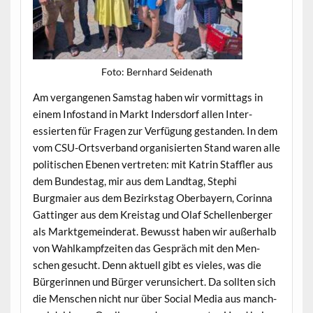
Foto: Bern­hard Seidenath
Am ver­gan­genen Sam­stag haben wir vor­mit­tags in
einem Info­s­tand in Markt Inder­s­dorf allen Inter­
essierten für Fra­gen zur Ver­fü­gung ges­tanden. In dem
vom CSU-Ortsver­band organ­isierten Stand waren alle
poli­tis­chen Ebe­nen vertreten: mit Katrin Staffler aus
dem Bun­destag, mir aus dem Land­tag, Stephi
Burgmaier aus dem Bezirk­stag Ober­bay­ern, Corin­na
Gat­tinger aus dem Kreistag und Olaf Schel­len­berg­er
als Mark­t­ge­mein­der­at. Bewusst haben wir außer­halb
von Wahlkampfzeit­en das Gespräch mit den Men­
schen gesucht. Denn aktuell gibt es vieles, was die
Bürg­erin­nen und Bürg­er verun­sichert. Da soll­ten sich
die Men­schen nicht nur über Social Media aus manch­