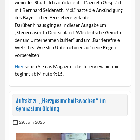
wenn der Staat sich zurückzieht – Dazu ein Gespräch
mit Bern­hard Sei­de­nath, MdL“ hat­te die Ankündi­gung
des Bay­erischen Fernse­hens gelautet.
Darüber hin­aus ging es in dieser Aus­gabe um
„Steueroasen in Deutsch­land: Wie deutsche Gemein­
den um Unternehmen buhlen“ und um „Bar­ri­ere­freie
Web­sites: Wie sich Unternehmen auf neue Regeln
vorbereiten“
Hier
sehen Sie das Mag­a­zin – das Inter­view mit mir
begin­nt ab Minute 9:15.
Auftakt zu „Herzgesundheitswochen“ im
Gymnasium Olching
29. Juni 2025