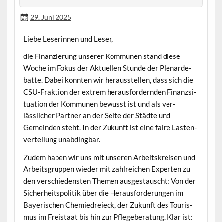
29. Juni 2025
‌Liebe Leserin­nen und Leser,
die Finanzierung unser­er Kom­munen stand diese
Woche im Fokus der Aktuellen Stunde der Ple­narde­
bat­te. Dabei kon­nten wir her­ausstellen, dass sich die
CSU-Frak­tion der extrem her­aus­fordern­den Finanzsi­
t­u­a­tion der Kom­munen bewusst ist und als ver­
lässlich­er Part­ner an der Seite der Städte und
Gemein­den ste­ht. In der Zukun­ft ist eine faire Las­ten­
verteilung unabdingbar.
Zudem haben wir uns mit unseren Arbeit­skreisen und
Arbeits­grup­pen wieder mit zahlre­ichen Experten zu
den ver­schieden­sten The­men aus­ges­tauscht: Von der
Sicher­heit­spoli­tik über die Her­aus­forderun­gen im
Bay­erischen Chemiedreieck, der Zukun­ft des Touris­
mus im Freis­taat bis hin zur Pflege­ber­atung. Klar ist: