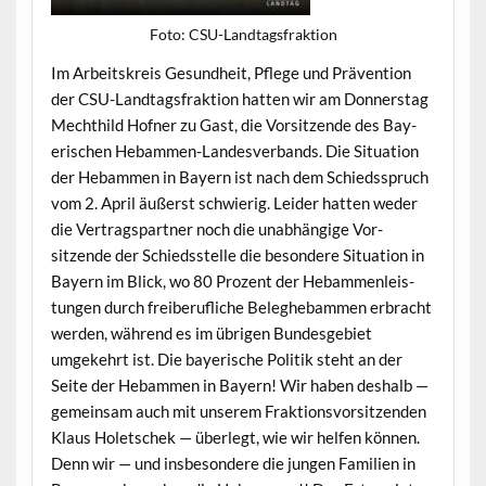
Foto: CSU-Land­tags­frak­tion
Im Arbeit­skreis Gesund­heit, Pflege und Präven­tion
der CSU-Land­tags­frak­tion hat­ten wir am Don­ner­stag
Mechthild Hofn­er zu Gast, die Vor­sitzende des Bay­
erischen Hebam­men-Lan­desver­bands. Die Sit­u­a­tion
der Hebam­men in Bay­ern ist nach dem Schiedsspruch
vom 2. April äußerst schwierig. Lei­der hat­ten wed­er
die Ver­tragspart­ner noch die unab­hängige Vor­
sitzende der Schiedsstelle die beson­dere Sit­u­a­tion in
Bay­ern im Blick, wo 80 Prozent der Hebam­men­leis­
tun­gen durch freiberu­fliche Beleghe­bam­men erbracht
wer­den, während es im übri­gen Bun­des­ge­bi­et
umgekehrt ist. Die bay­erische Poli­tik ste­ht an der
Seite der Hebam­men in Bay­ern! Wir haben deshalb —
gemein­sam auch mit unserem Frak­tionsvor­sitzen­den
Klaus Holetschek — über­legt, wie wir helfen kön­nen.
Denn wir — und ins­beson­dere die jun­gen Fam­i­lien in