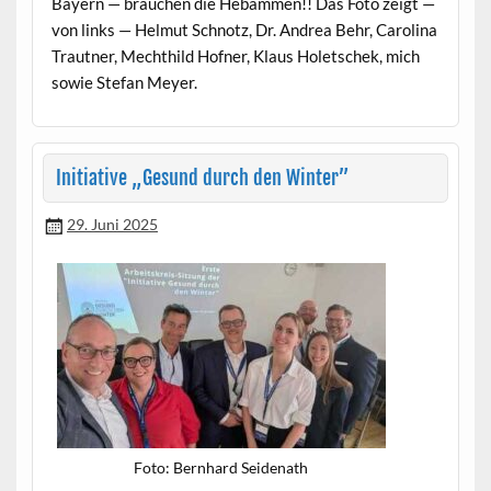
Bay­ern — brauchen die Hebam­men!! Das Foto zeigt —
von links — Hel­mut Schnotz, Dr. Andrea Behr, Car­oli­na
Traut­ner, Mechthild Hofn­er, Klaus Holetschek, mich
sowie Ste­fan Meyer. ‎
Initiative „Gesund durch den Winter”
29. Juni 2025
Foto: Bern­hard Seidenath