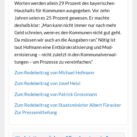
Worten wer­den allein 29 Prozent des bay­erischen
Haushalts für Kom­munen aus­gegeben. Vor zehn
Jahren seien es 25 Prozent gewe­sen. Er machte
deshalb klar: „Man kann nicht immer nur nach mehr
Geld schreien, wenn es den Kom­munen nicht gut geht.
Da müssen wir auch an die Aus­gaben ran.“ Nötig ist
laut Hof­mann eine Ent­bürokratisierung und Mod­
ernisierung – nicht zulet­zt in den Kom­mu­nalver­wal­
tun­gen – um Prozesse zu vereinfachen.”
Zum Rede­beitrag von Michael Hofmann
Zum Rede­beitrag von Josef Heisl
Zum Rede­beitrag von Patrick Grossmann
Zum Rede­beitrag von Staatsmin­is­ter Albert Füracker
Zur Pressemit­teilung