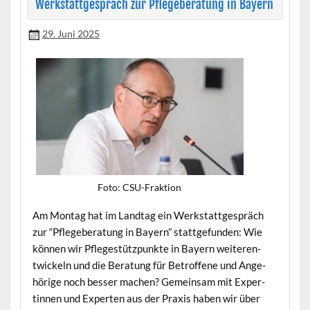
Werkstattgespräch zur Pflegeberatung in Bayern
29. Juni 2025
Foto: CSU-Frak­tion
Am Mon­tag hat im Land­tag ein Werk­stattge­spräch
zur “Pflege­ber­atung in Bay­ern” stattge­fun­den: Wie
kön­nen wir Pflegestützpunk­te in Bay­ern weit­er­en­
twick­eln und die Beratung für Betrof­fene und Ange­
hörige noch bess­er machen? Gemein­sam mit Exper­
tin­nen und Experten aus der Prax­is haben wir über