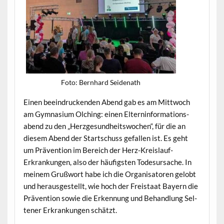
Foto: Bern­hard Seidenath
Einen beein­druck­enden Abend gab es am Mittwoch
am Gym­na­si­um Olch­ing: einen Eltern­in­for­ma­tion­s­
abend zu den „Herzge­sund­heitswochen“, für die an
diesem Abend der Startschuss gefall­en ist. Es geht
um Präven­tion im Bere­ich der Herz-Kreis­lauf-
Erkrankun­gen, also der häu­fig­sten Todesur­sache. In
meinem Gruß­wort habe ich die Organ­isatoren gelobt
und her­aus­gestellt, wie hoch der Freis­taat Bay­ern die
Präven­tion sowie die Erken­nung und Behand­lung Sel­
tener Erkrankun­gen schätzt.