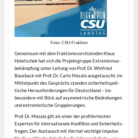
Foto: CSU-Frak­tion
Gemein­sam mit dem Frak­tionsvor­sitzen­den Klaus
Holetschek hat sich die Pro­jek­t­gruppe Extrem­is­mus­
bekämp­fung unter Leitung von Prof. Dr. Win­fried
Baus­back mit Prof. Dr. Car­lo Masala aus­ge­tauscht. Im
Mit­telpunkt des Gesprächs standen sicher­heit­spoli­
tis­che Her­aus­forderun­gen für Deutsch­land – ins­
beson­dere mit Blick auf asym­metrische Bedro­hun­gen
und extrem­istis­che Gruppierungen.
Prof. Dr. Masala gilt als ein­er der pro­fil­iertesten
Experten für inter­na­tionale Kon­flik­te und Sicher­heits­
fra­gen. Der Aus­tausch mit ihm hat wichtige Impulse